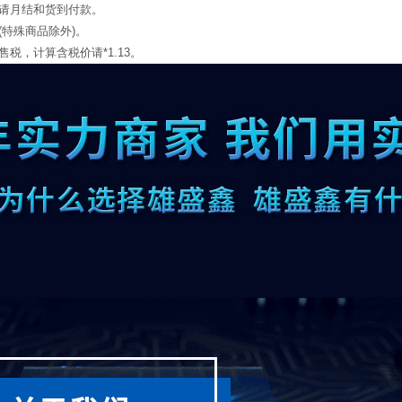
申请月结和货到付款。
(特殊商品除外)。
税，计算含税价请*1.13。