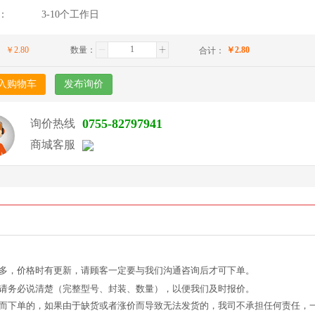
：
3-10个工作日
￥
2.80
数量：
￥
2.80
：
合计：
入购物车
发布询价
0755-82797941
询价热线
商城客服
繁多，价格时有更新，请顾客一定要与我们沟通咨询后才可下单。
候请务必说清楚（完整型号、封装、数量），以便我们及时报价。
询而下单的，如果由于缺货或者涨价而导致无法发货的，我司不承担任何责任，