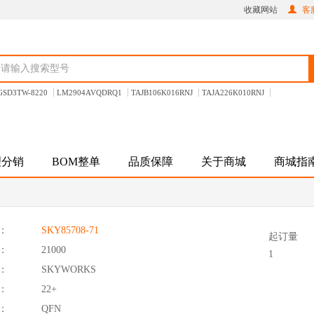
收藏网站
客服
GSD3TW-8220
LM2904AVQDRQ1
TAJB106K016RNJ
TAJA226K010RNJ
理分销
BOM整单
品质保障
关于商城
商城指
：
SKY85708-71
起订量
：
21000
1
：
SKYWORKS
：
22+
：
QFN