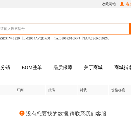
收藏网站
客服
GSD3TW-8220
LM2904AVQDRQ1
TAJB106K016RNJ
TAJA226K010RNJ
理分销
BOM整单
品质保障
关于商城
商城指
厂商
批号
封装
价格梯度
没有您要找的数据,请联系我们客服。