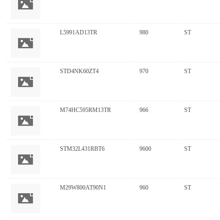
L5991AD13TR
980
ST
STD4NK60ZT4
970
ST
M74HC595RM13TR
966
ST
STM32L431RBT6
9600
ST
M29W800AT90N1
960
ST