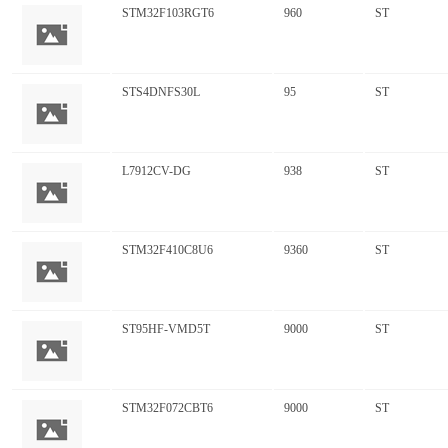
STM32F103RGT6
960
ST
STS4DNFS30L
95
ST
L7912CV-DG
938
ST
STM32F410C8U6
9360
ST
ST95HF-VMD5T
9000
ST
STM32F072CBT6
9000
ST