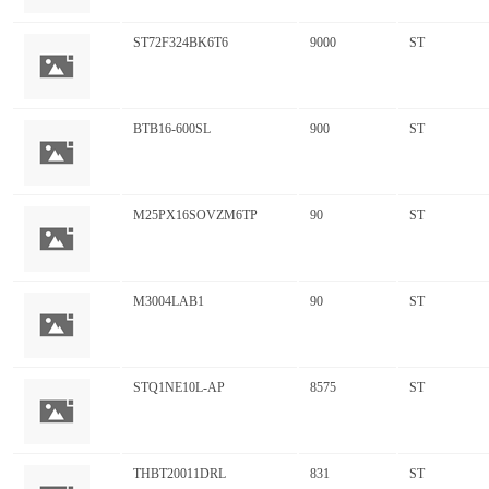
ST72F324BK6T6
9000
ST
BTB16-600SL
900
ST
M25PX16SOVZM6TP
90
ST
M3004LAB1
90
ST
STQ1NE10L-AP
8575
ST
THBT20011DRL
831
ST